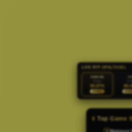
Layer Popup Close
LIVE RTP OPALTOGEL
HARI INI
MI
8 Agu
9 A
96.87%
88.
STABIL
NOR
Top Game S
Mahjong 
🀄