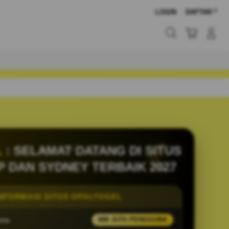
LOGIN
DAFTAR
Cari
Troli
Login/Sign-Up
Cari
L
: SELAMAT DATANG DI SITUS
 DAN SYDNEY TERBAIK 2027
NFORMASI SITUS OPALTOGEL
una
888 JUTA PENGGUNA