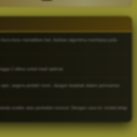
buru-buru menaikkan bet, biarkan algoritma membaca pola
ingga 2 siklus untuk hasil optimal.
ee spin, segera pindah room. Jangan terjebak dalam permainan
 tanda scatter atau perkalian muncul. Dengan cara ini, modal tetap