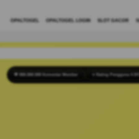
Skip
to
content
OPALTOGEL
OPALTOGEL LOGIN
SLOT GACOR
S
Buka Info Lebih Lanjut
💬 888.888.888 Komentar Member
⭐ Rating Pengguna 4.9/5