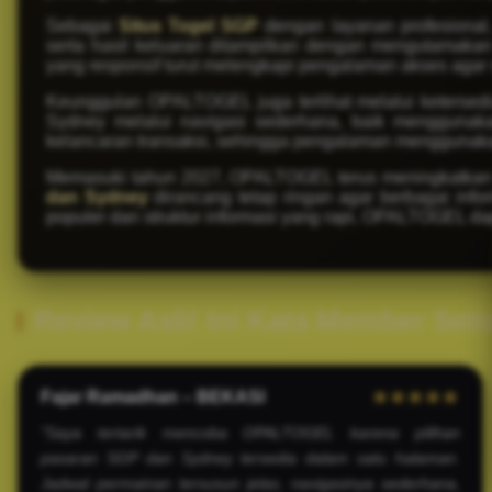
Sebagai
Situs Togel SGP
dengan layanan profesional
serta hasil keluaran ditampilkan dengan mengutamaka
yang responsif turut melengkapi pengalaman akses agar
Keunggulan OPALTOGEL juga terlihat melalui keterse
Sydney melalui navigasi sederhana, baik mengguna
kelancaran transaksi, sehingga pengalaman mengguna
Memasuki tahun 2027, OPALTOGEL terus meningkatkan ku
dan Sydney
dirancang tetap ringan agar berbagai inf
populer dan struktur informasi yang rapi, OPALTOGEL da
Review Asli! Ini Kata Member Se
Fajar Ramadhan – BEKASI
★★★★★
"Saya tertarik mencoba OPALTOGEL karena pilihan
pasaran SGP dan Sydney tersedia dalam satu halaman.
Jadwal permainan tersusun jelas, navigasinya sederhana,