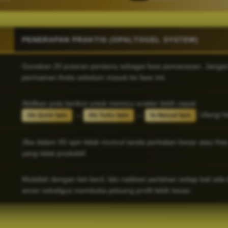
PENERAPAN PRAKTIS (OPALTOGEL SYSTEM)
Gunakan 20 putaran pertama sebagai fase pemanasan. Jangan 
permainan Anda sebelum masuk ke fase inti.
Aktifkan pola berikut untuk memicu scatter lebih cepat:
→
→
. Ulangi h
10x Quick Spin
25x Turbo Spin
5x Manual Spin
Jika dalam 50 spin tidak muncul tanda perkalian besar atau fr
yang tidak produktif.
Mulailah dengan bet kecil, lalu naikkan perlahan setiap kali ada
aman sekaligus membuka peluang profit lebih besar.