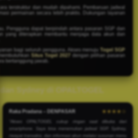
ra terstruktur dan mudah dipahami. Pembaruan jadwal
masi permainan secara lebih praktis. Dukungan layanan
au. Pengguna dapat berpindah antara pasaran SGP dan
an yang diterapkan membantu menjaga data akun dan
ayanan bagi seluruh pengguna. Akses menuju
Togel SGP
ng membutuhkan
Situs Togel 2027
dengan pilihan pasaran
ara bertanggung jawab.
GP dan Sydney di OPALTOGEL
Raka Pradana – DENPASAR
★★★★☆
"Akses OPALTOGEL cukup ringan saat dibuka dari
smartphone. Saya bisa menemukan jadwal SGP, Sydney,
riwayat transaksi, dan informasi akun melalui susunan menu