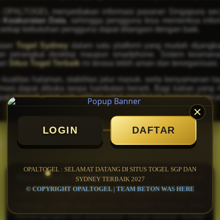
, OPALTOGEL menyediakan informasi pasaran Singapura seca
n
Keakuratan Data
, sehingga pengguna bisa memeriksa infor
 setiap kebutuhan pengguna dapat ditangani dengan baik.
diaan
Togel Sydney
dalam satu platform yang mudah dijangk
kan perangkat desktop maupun smartphone. Sistem keaman
kan
Situs Togel Terbaik
ini terasa lebih aman dan terorganisasi.
alitas halaman, stabilitas jalur masuk, serta kenyamanan l
ormasi dapat dibuka tanpa hambatan berarti. Bagi kalian ya
pat menjadi salah satu pilihan untuk menikmati permainan sec
LOGIN
DAFTAR
tia Kami Ketika Mengakses Togel S
OPALTOGEL : SELAMAT DATANG DI SITUS TOGEL SGP DAN
Maya Lestari – SEMARANG
★★★★★
SYDNEY TERBAIK 2027
© COPYRIGHT OPALTOGEL | TEAM BETON WAS HERE
"Informasi togel SGP di OPALTOGEL diperbarui dengan rapi
sehingga mudah saya periksa. Tampilan halaman tidak
membingungkan dan perpindahan menuju pasaran Sydney